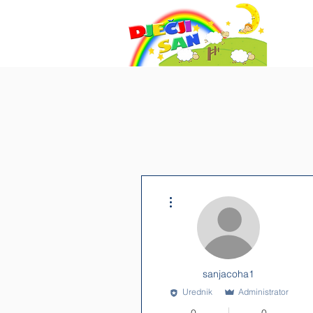
Više radnji
sanjacoha1
Urednik
Administrator