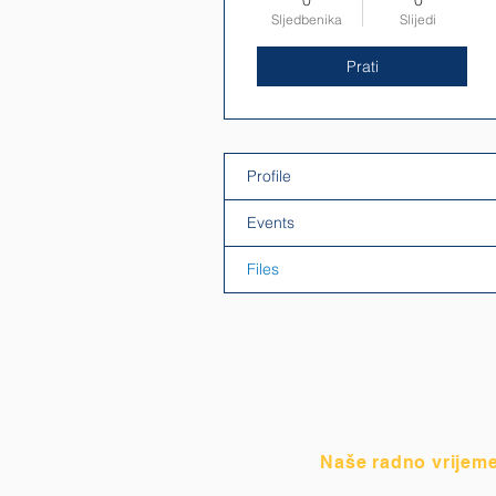
0
0
Sljedbenika
Slijedi
Prati
Profile
Events
Files
Naše radno vrijem