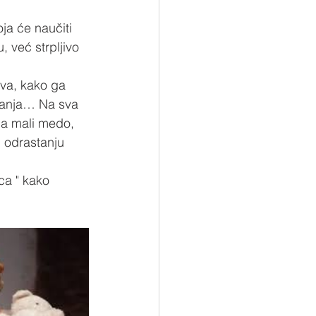
oja će naučiti 
, već strpljivo 
va, kako ga 
vanja… Na sva 
ja mali medo, 
i odrastanju 
ca " kako 