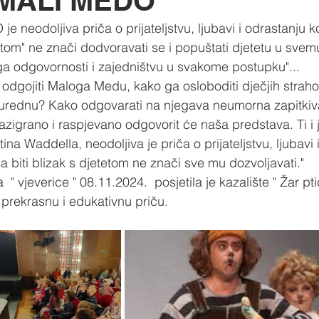
A MALI MEDO "
je neodoljiva priča o prijateljstvu, ljubavi i odrastanju k
tetom" ne znači dodvoravati se i popuštati djetetu u svemu
ga odgovornosti i zajedništvu u svakome postupku"...
odgojiti Maloga Medu, kako ga osloboditi dječjih straho
i urednu? Kako odgovarati na njegava neumorna zapitki
razigrano i raspjevano odgovorit će naša predstava. Ti i 
ina Waddella, neodoljiva je priča o prijateljstvu, ljubavi 
a biti blizak s djetetom ne znači sve mu dozvoljavati."
" vjeverice " 08.11.2024.  posjetila je kazalište " Žar pti
prekrasnu i edukativnu priču.