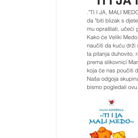
" TI I J
."TI I JA, MALI MEDO 
da "biti blizak s dje
mu opraštati, učeći 
Kako će Veliki Medo 
naučiti da kuću drž
ta pitanja duhovito, 
prema slikovnici Mart
koja će nas poučiti d
Naša odgoja skupina  
bismo pogledali ovu 