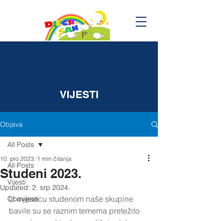
VIJESTI
Objava
All Posts
10. pro 2023.
1 min čitanja
All Posts
Studeni 2023.
Vijesti
Updated:
2. srp 2024.
U mjesecu studenom naše skupine 
Obavijesti
bavile su se raznim temema pretežito 