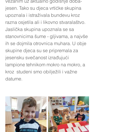
vezanim uz aktualno godišnje doba- 
jesen. Tako su djeca vrtićke skupina  
upoznala i istraživala bundevu kroz 
razna osjetila ali i likovno stvaralaštvo. 
Jaslička skupina upoznala se sa 
stanovnicima šume - gljivama, a najvše 
ih se dojmila otrovnica muhara. U obje 
skupine djeca su se pripremala za 
jesensku svečanost izrađujući 
lampione tehnikom mokro na mokro, a 
kroz  studeni smo obilježili i važne 
datume.