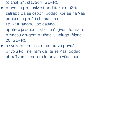
(članak 21. stavak 1. GDPR);
pravo na prenosivost podataka: možete
zatražiti da se osobni podaci koji se na Vas
odnose, a pružili ste nam ih u
strukturiranom, uobičajeno
upotrebljavanom i strojno čitljivom formatu,
prenesu drugom pružatelju usluga (članak
20. GDPR);
u svakom trenutku imate pravo povući
privolu koji ste nam dali te se Vaši podaci
obrađivani temeljem te privole više neće
koristiti.
Za ostvarivanje svojih prava, možete nam
se obratiti na
djecji.san@hotmail.com
.
U svakom slučaju imate pravo podnijeti
pritužbu nadzornom tijelu – Agenciji za
zaštitu osobnih podataka.
Kolačići i praćenje tehnologija
Koristimo kolačiće i slične tehnologije za
poboljšanje vašeg korisničkog iskustva i