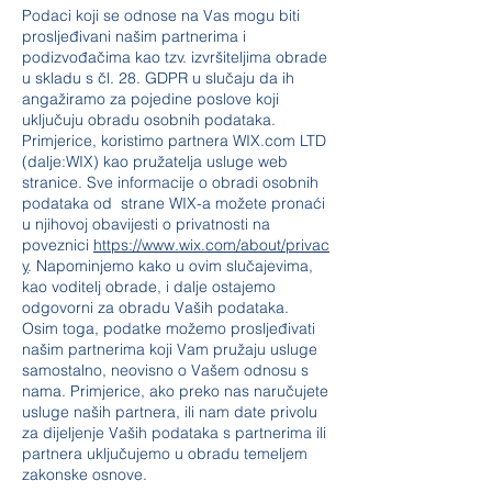
Podaci koji se odnose na Vas mogu biti
prosljeđivani našim partnerima i
podizvođačima kao tzv. izvršiteljima obrade
u skladu s čl. 28. GDPR u slučaju da ih
angažiramo za pojedine poslove koji
uključuju obradu osobnih podataka.
Primjerice, koristimo partnera WIX.com LTD
(dalje:WIX) kao pružatelja usluge web
stranice. Sve informacije o obradi osobnih
podataka od strane WIX-a možete pronaći
u njihovoj obavijesti o privatnosti na
poveznici
https://www.wix.com/about/privac
y
. Napominjemo kako u ovim slučajevima,
kao voditelj obrade, i dalje ostajemo
odgovorni za obradu Vaših podataka.
Osim toga, podatke možemo prosljeđivati
našim partnerima koji Vam pružaju usluge
samostalno, neovisno o Vašem odnosu s
nama. Primjerice, ako preko nas naručujete
usluge naših partnera, ili nam date privolu
za dijeljenje Vaših podataka s partnerima ili
partnera uključujemo u obradu temeljem
zakonske osnove.