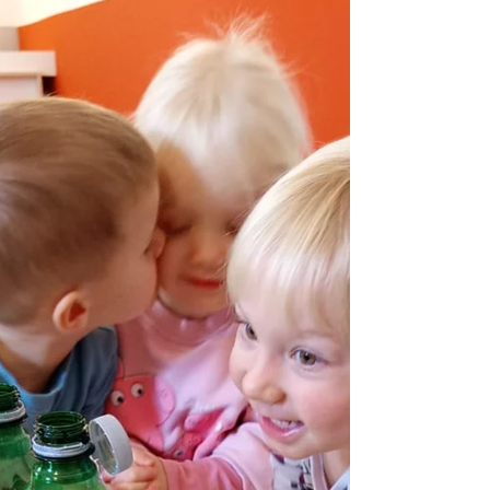
238/29-138-01-25-01 Sveta Nedjelja,
09.prosinca 2025. godine Na temelju članka
44. Statuta dječjeg vrtića Dječji san ,
Upravno vijeće na svojoj 34. sjednici
održanoj 08. prosinca 2025. godine donosi :
O D L U K U o povećanju ekonomske cijene
desetsatnog programa u Dječjem vrtiću „
Dječji San „ I Upravno vijeće vrtića donijelo
je Odluku o povećanju ekonomske cijene
Vrtića iz razloga što su se