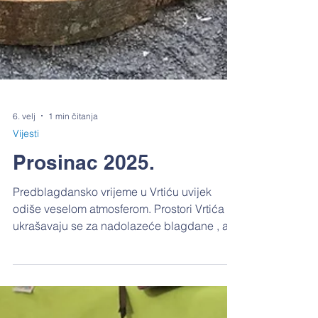
6. velj
1 min čitanja
Vijesti
Prosinac 2025.
Predblagdansko vrijeme u Vrtiću uvijek
odiše veselom atmosferom. Prostori Vrtića
ukrašavaju se za nadolazeće blagdane , a u
skupinama se provode razne aktivnosti