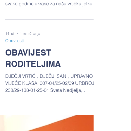
Božićna radionica i
kićenje vrtićke jelke
10.12. 2025. u Vrtiću se održala božićna
radionica na kojom smo izrađivali kao i
svake godine ukrase za našu vrtićku jelku.
Ove smo se godine odlučili izraditi velike
ukrasne kuglice kojima su djeca 16.12.
2025. okitila našu jelku.
14. sij
1 min čitanja
Obavijesti
OBAVIJEST
RODITELJIMA
DJEČJI VRTIĆ „ DJEČJI SAN „ UPRAVNO
VIJEĆE KLASA: 007-04/25-02/09 URBROJ: