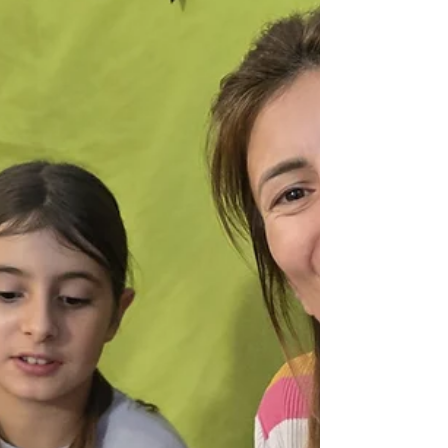
vezane uz blagdan " Svete Lucije " ( sadnja
pšenice ), dolazak " Svetog Nikole " (
umjetničke aktivnosti ), paljenje adventskih
svijeća , otvaranje adventskih kalendara i dr.