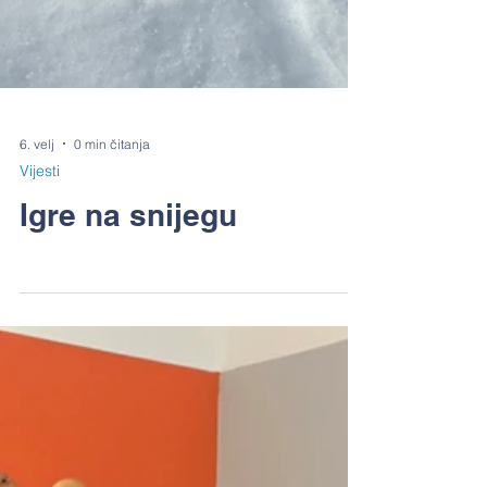
6. velj
0 min čitanja
Vijesti
Igre na snijegu