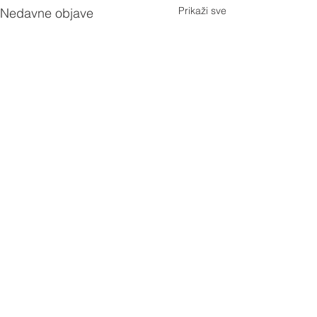
Prikaži sve
Nedavne objave
Svibanj 2026.
Naše radno vrijeme