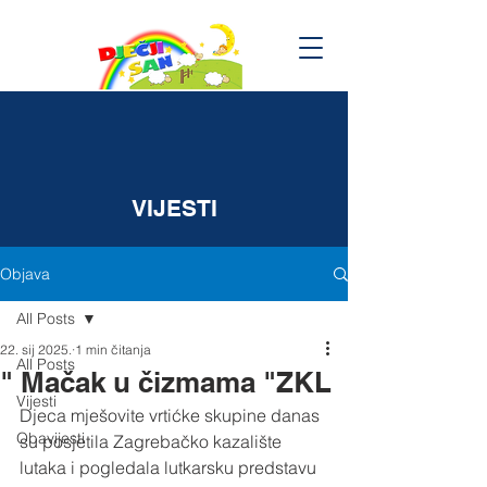
VIJESTI
Objava
All Posts
22. sij 2025.
1 min čitanja
All Posts
" Mačak u čizmama "ZKL
Vijesti
Djeca mješovite vrtićke skupine danas 
Obavijesti
su posjetila Zagrebačko kazalište 
lutaka i pogledala lutkarsku predstavu 