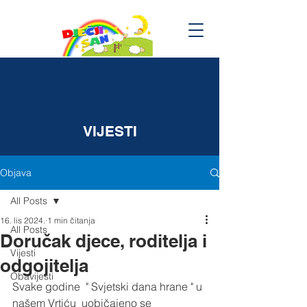
VIJESTI
Objava
All Posts
16. lis 2024.
1 min čitanja
All Posts
Doručak djece, roditelja i
Vijesti
odgojitelja
Obavijesti
Svake godine  " Svjetski dana hrane " u 
našem Vrtiću  uobičajeno se 