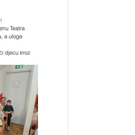
"
m
u, a uloge 
i djecu kroz 