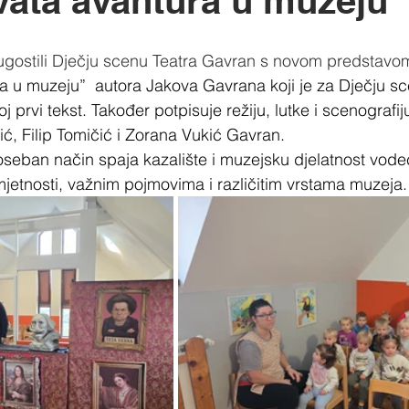
ata avantura u muzeju 
 ugostili Dječju scenu Teatra Gavran s novom predstavo
rvi tekst. Također potpisuje režiju, lutke i scenografij
ić, Filip Tomičić i Zorana Vukić Gavran.
eban način spaja kazalište i muzejsku djelatnost vodeć
etnosti, važnim pojmovima i različitim vrstama muzeja.