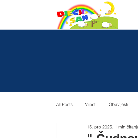
All Posts
Vijesti
Obavijesti
15. pro 2025.
1 min čitanj