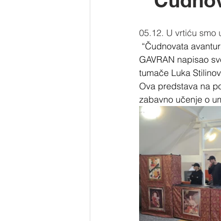
" Čudnov
05.12. U vrtiću smo
 “Čudnovata avantura u muzeju”  autora Jakova Gavrana koji je za Dječju scenu Teatra 
GAVRAN napisao svoj p
tumače Luka Stilinov
Ova predstava na pos
zabavno učenje o umj